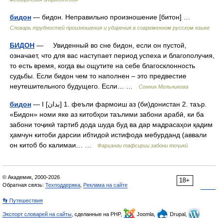
бидон
— бидон. Неправильно произношение [битон] …
Словарь трудностей произношения и ударения в современном русском языке
БИДОН
— Увиденный во сне бидон, если он пустой,
означает, что для вас наступает период успеха и благополучия,
то есть время, когда вы ощутите на себе благосклонность
судьбы. Если бидон чем то наполнен – это предвестие
неутешительного будущего. Если… …
Сонник Мельникова
бидон
— I [بدان] 1. феъли фармоиш аз (би)донистан 2. таър.
«Бидон» номи яке аз китобҳои таълими забони арабӣ, ки ба
забони тоҷикӣ тартиб дода шуда буд ва дар мадрасаҳои қадим
ҳамчун китоби дарсии ибтидоӣ истифода мебурданд (аввали
он китоб бо калимаи… …
Фарҳанги тафсирии забони тоҷикӣ
© Академик, 2000-2026
18+
Обратная связь:
Техподдержка
,
Реклама на сайте
👣 Путешествия
Экспорт словарей на сайты
, сделанные на PHP,
Joomla,
Drupal,