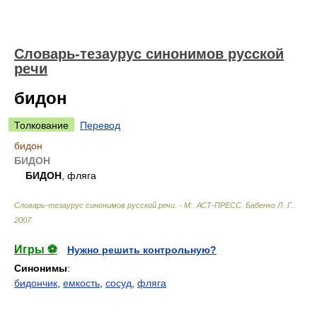
Словарь-тезаурус синонимов русской
речи
бидон
Толкование
Перевод
бидон
БИДОН
БИДОН
, фляга
Словарь-тезаурус синонимов русской речи. - М:. АСТ-ПРЕСС
.
Бабенко Л. Г.
.
2007
.
Игры ⚽
Нужно решить контрольную?
Синонимы
:
бидончик
,
емкость
,
сосуд
,
фляга