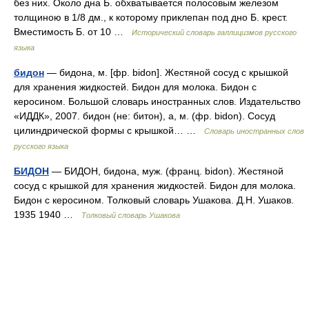
без них. Около дна Б. обхватывается полосовым железом
толщиною в 1/8 дм., к которому приклепан под дно Б. крест.
Вместимость Б. от 10 …
Исторический словарь галлицизмов русского
языка
бидон
— бидона, м. [фр. bidon]. Жестяной сосуд с крышкой
для хранения жидкостей. Бидон для молока. Бидон с
керосином. Большой словарь иностранных слов. Издательство
«ИДДК», 2007. бидон (не: битон), а, м. (фр. bidon). Сосуд
цилиндрической формы с крышкой… …
Словарь иностранных слов
русского языка
БИДОН
— БИДОН, бидона, муж. (франц. bidon). Жестяной
сосуд с крышкой для хранения жидкостей. Бидон для молока.
Бидон с керосином. Толковый словарь Ушакова. Д.Н. Ушаков.
1935 1940 …
Толковый словарь Ушакова