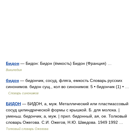
Бидон
— Бидон: Бидон (ёмкость) Бидон (Франция) …
Википедия
бидон
— бидончик, сосуд, фляга, емкость Словарь русских
синонимов. бидон сущ., кол во синонимов: 5 • бидончик (1) • …
Словарь синонимов
БИДОН
— БИДОН, а, муж. Металлический или пластмассовый
сосуд цилиндрической формы с крышкой. Б. для молока. |
уменьш. бидончик, а, муж. | прил. бидонный, ая, ое. Толковый
словарь Ожегова. С.И. Ожегов, Н.Ю. Шведова. 1949 1992 …
Толковый словарь Ожегова